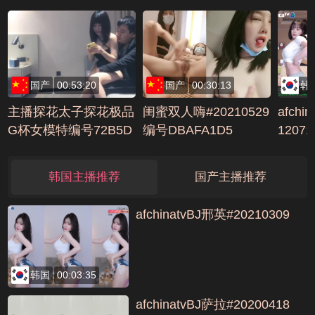
D31803
国产
00:53:20
国产
00:30:13
韩
主播探花太子探花极品
闺蜜双人嗨#20210529
afchi
G杯女模特编号72B5D
编号DBAFA1D5
1207
B3C
分编号9
韩国主播推荐
国产主播推荐
afchinatvBJ邢英#20210309
韩国
00:03:35
afchinatvBJ萨拉#20200418