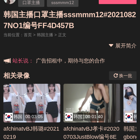
口罩主播
sssmmm12
韩国主播口罩主播sssmmm12#2021082
本站大事件(19j网站发展历程)
7NO1编号FF4D457B
当前位置：
首页
>
韩国主播
> 正文
新手报道,扫盲科普帖
展开简介
广告招租中，期待与您的合作
站长说：
相关录像
换一批
韩国
00:03:05
韩国
00:01:40
韩
afchinatvBJ韩璐#2021
afchinatvBJ孝卡#2020
韩国主
0219
0703JustBlow编号8E
gbong