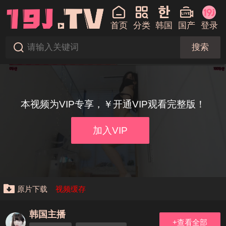
首页
分类
韩国
国产
登录
搜索
本视频为VIP专享，￥开通VIP观看完整版！
加入VIP
原片下载
视频缓存
韩国主播
+查看全部