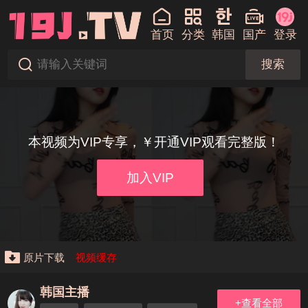
首页
分类
韩国
国产
登录
搜索
本视频为VIP专享，￥开通VIP观看完整版！
加入VIP
原片下载
视频缓存
韩国主播
+查看全部