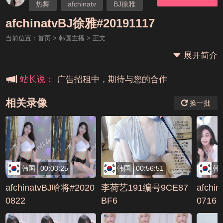
热舞
afchinatv
BJ徐雅
本站大事件(19j网站发展历程)
afchinatvBJ徐雅#20191117
当前位置：
首页
>
韩国主播
> 正文
新手报道,扫盲科普帖
展开简介
广告招租中，期待与您的合作
站长说：
相关录像
换一批
韩国
00:03:25
韩国
00:56:51
韩
afchinatvBJ哈将#2020
李荷艺191编号9CE87
afchi
0822
BF6
0716