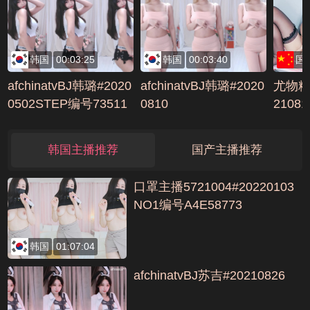
韩国
00:03:25
韩国
00:03:40
国
afchinatvBJ韩璐#2020
afchinatvBJ韩璐#2020
尤物糯
0502STEP编号73511
0810
2108
899
A
韩国主播推荐
国产主播推荐
口罩主播5721004#20220103
NO1编号A4E58773
韩国
01:07:04
afchinatvBJ苏吉#20210826