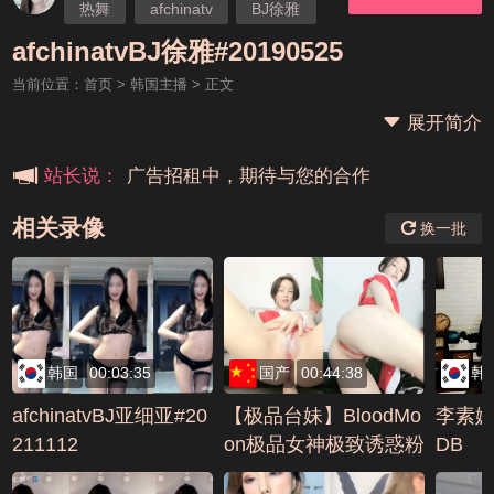
热舞
afchinatv
BJ徐雅
本站大事件(19j网站发展历程)
afchinatvBJ徐雅#20190525
当前位置：
首页
>
韩国主播
> 正文
新手报道,扫盲科普帖
展开简介
广告招租中，期待与您的合作
站长说：
相关录像
换一批
韩国
00:03:35
国产
00:44:38
韩
afchinatvBJ亚细亚#20
【极品台妹】BloodMo
李素婉
211112
on极品女神极致诱惑粉
DB
咪头尽情展示美鲍(7)