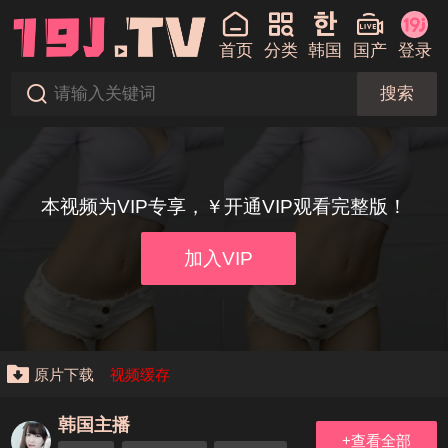
首页
分类
韩国
国产
登录
搜索
本视频为VIP专享，￥开通VIP观看完整版！
加入VIP
原片下载
视频缓存
韩国主播
+查看全部