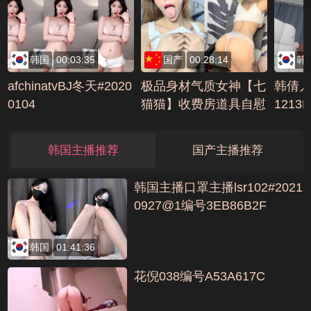
编号39682329
韩国
00:03:35
国产
00:28:14
韩
afchinatvBJ冬天#2020
极品身材气质女神【七
韩倩儿da
0104
猫猫】收费房道具自慰
1213
大秀插出白浆(2)编号6
78
FDFA938
韩国主播推荐
国产主播推荐
韩国主播口罩主播lsr102#2021
0927@1编号3EB86B2F
韩国
01:41:36
花倪038编号A53A617C