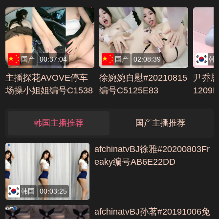
编号57059E82
F063F
国产
00:37:04
国产
02:08:39
韩
主播探花AVOVE停车
徐婉婉自慰#20210815
尹乔恩al
场操小姐姐编号C1538
编号C5125E83
1209
042
42
韩国主播推荐
国产主播推荐
afchinatvBJ徐雅#20200803Fr
eaky编号AB6E22DD
韩国
00:03:25
afchinatvBJ孙茗#20191006兔