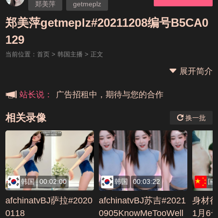
郑美萍
getmeplz
郑美萍getmeplz#20211208编号B5CA0
本站大事件(19j网站发展历程)
129
当前位置：
首页
>
韩国主播
> 正文
新手报道,扫盲科普帖
展开简介
广告招租中，期待与您的合作
站长说：
相关录像
换一批
韩国
00:02:00
韩国
00:03:22
国
afchinatvBJ萨拉#2020
afchinatvBJ苏吉#2021
身材
0118
0905KnowMeTooWell
1月6