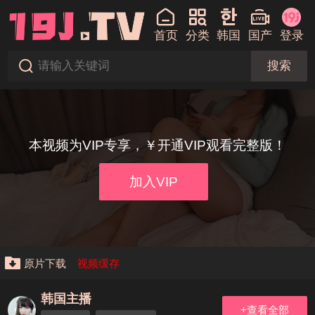
首页
分类
韩国
国产
登录
搜索
本视频为VIP专享，￥开通VIP观看完整版！
加入VIP
原片下载
视频缓存
韩国主播
+查看全部