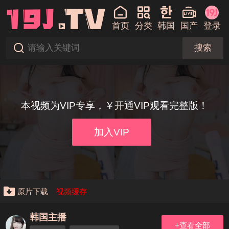
首页
分类
韩国
国产
登录
搜索
本视频为VIP专享，￥开通VIP观看完整版！
加入VIP
原片下载
视频缓存
韩国主播
+查看全部