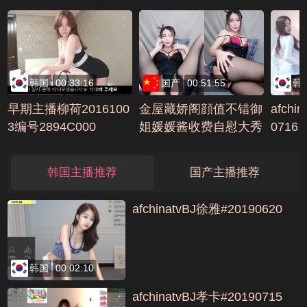
韩国
00:33:16
国产
00:51:55
韩
早期主播柳荷2016100
金屋藏娇阁顔值不错御
afchi
3编号2894C000
姐媛媛酱收费自慰大秀
0716
编号404DA2E5
韩国主播推荐
国产主播推荐
afchinatvBJ徐雅#20190620
韩国
00:02:10
afchinatvBJ孝卡#20190715