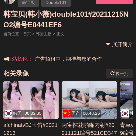
韩宝贝
Double101
韩小薇
韩宝贝(韩小薇)double101#20211215N
本站大事件(19j网站发展历程)
O2编号E0441EF6
当前位置：
首页
>
韩国主播
> 正文
新手报道,扫盲科普帖
展开简介
广告招租中，期待与您的合作
站长说：
相关录像
换一批
韩国
00:02:35
国产
00:48:26
韩
afchinatvBJ玉笛#2021
阿宝探花啪啪内射#20
青草yh
1213
211121编号521CD347
9编号D