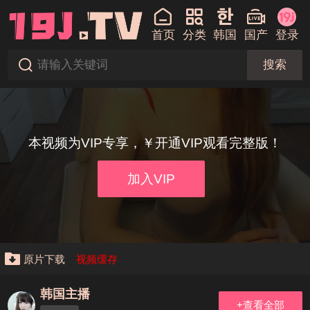
首页
分类
韩国
国产
登录
搜索
本视频为VIP专享，￥开通VIP观看完整版！
加入VIP
原片下载
视频缓存
韩国主播
+查看全部