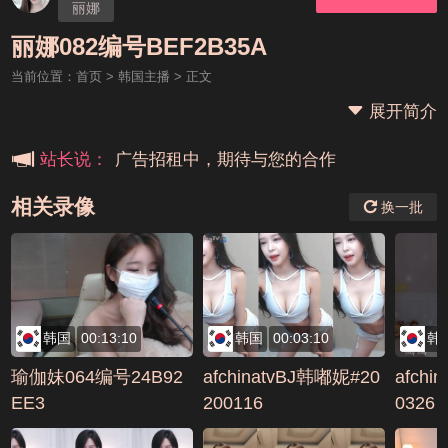
丽娜
本站大事件(19j网站发展历程)
丽娜082编号BEF2B35A
当前位置：
首页
>
韩国主播
> 正文
新手报道,扫盲科普帖
展开简介
广告招租中，期待与您的合作
站长说：
相关录像
换一批
韩国
00:13:10
韩国
00:03:10
韩
瑜伽妹064编号24B92
afchinatvBJ韩嘟妮#20
afchi
EE3
200116
0326