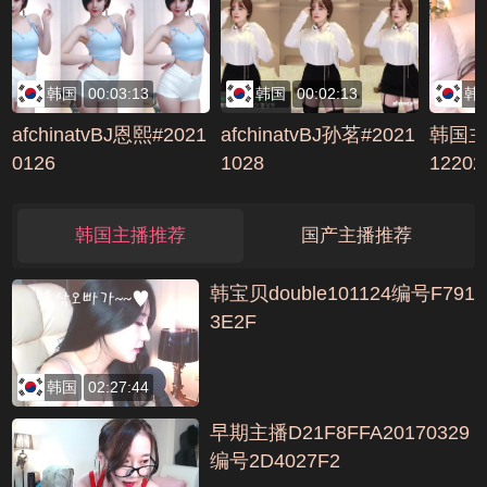
韩国
00:03:13
韩国
00:02:13
韩
afchinatvBJ恩熙#2021
afchinatvBJ孙茗#2021
韩国主播
0126
1028
1220
1B87
韩国主播推荐
国产主播推荐
韩宝贝double101124编号F791
3E2F
韩国
02:27:44
早期主播D21F8FFA20170329
编号2D4027F2