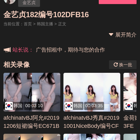
金艺贞
本站大事件(19j网站发展历程)
金艺贞182编号102DFB16
当前位置：
首页
>
韩国主播
> 正文
新手报道,扫盲科普帖
展开简介
广告招租中，期待与您的合作
站长说：
相关录像
换一批
韩国
00:03:10
韩国
00:03:35
韩
afchinatvBJ阿允#2019
afchinatvBJ秀真#2019
金荷娜
1206短裙编号EC671B
1001NiceBody编号CF
3FE
8E
D5BB6C