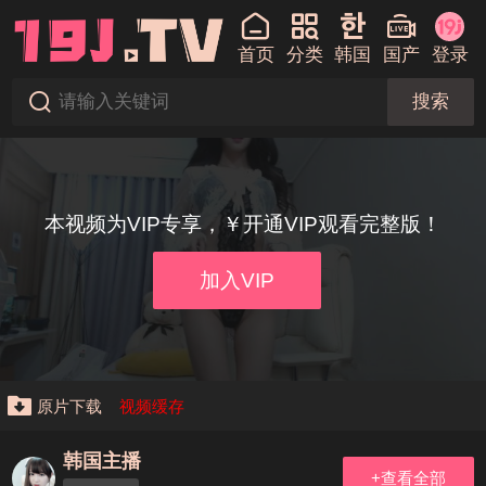
首页
分类
韩国
国产
登录
搜索
本视频为VIP专享，￥开通VIP观看完整版！
加入VIP
原片下载
视频缓存
韩国主播
+查看全部