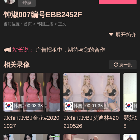
钟淑
本站大事件(19j网站发展历程)
钟淑007编号EBB2452F
当前位置：
首页
>
韩国主播
> 正文
新手报道,扫盲科普帖
展开简介
广告招租中，期待与您的合作
站长说：
相关录像
换一批
韩国
00:03:33
韩国
00:01:35
韩
afchinatvBJ金花#2020
afchinatvBJ艾迪林#20
瑟妃04
1027
210526
8