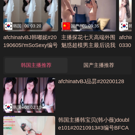
韩国
00:03:20
国产
01:09:35
韩
afchinatvBJ韩嘟妮#20
主播探花七天高端外围
afchi
190605I'mSoSexy编号
魅惑超模男主最后说我
0330
D71CF8C6
都干不动了编号41FC3
13D
韩国主播推荐
国产主播推荐
afchinatvBJ品昙#20200128
韩国
00:02:10
韩国主播韩宝贝(韩小薇)doubl
e101#20210913#3编号BFCA