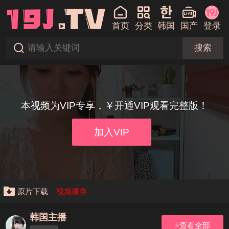
首页
分类
韩国
国产
登录
搜索
本视频为VIP专享，￥开通VIP观看完整版！
加入VIP
原片下载
视频缓存
韩国主播
+查看全部