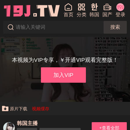
首页
分类
韩国
国产
登录
搜索
本视频为VIP专享，￥开通VIP观看完整版！
加入VIP
原片下载
视频缓存
韩国主播
+查看全部