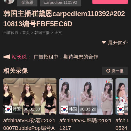
崔黛恩
carpediem110392
韩国主播崔黛恩carpediem110392#202
本站大事件(19j网站发展历程)
10813编号FBF5EC6D
当前位置：
首页
>
韩国主播
> 正文
新手报道,扫盲科普帖
展开简介
广告招租中，期待与您的合作
站长说：
相关录像
换一批
韩国
00:01:30
韩国
00:03:20
韩
afchinatvBJ孙茗#2021
afchinatvBJ韩璐#2021
afchi
0807BubblePop编号A
1217
0524