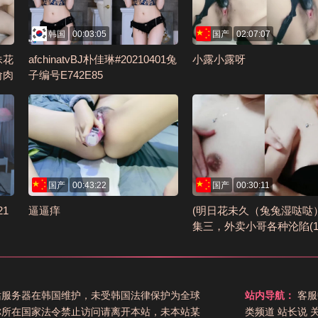
韩国
00:03:05
国产
02:07:07
妹花
afchinatvBJ朴佳琳#20210401兔
小露小露呀
肏肉
子编号E742E85
货编
国产
00:43:22
国产
00:30:11
21
逼逼痒
(明日花未久（兔兔湿哒哒
集三，外卖小哥各种沦陷(1
号BA6B02E2
站服务器在韩国维护，未受韩国法律保护为全球
站内导航：
客服
你所在国家法令禁止访问请离开本站，未本站某
类频道
站长说