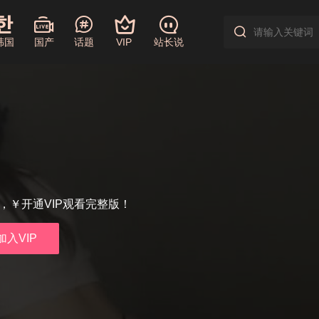
韩国
国产
话题
VIP
站长说
享，￥开通VIP观看完整版！
加入VIP