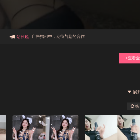
本站大事件(19j网站发展历程)
新手报道,扫盲科普帖
广告招租中，期待与您的合作
站长说
+查看
展
换