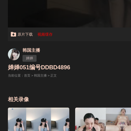
原片下载
视频缓存
韩国主播
婵婵
婵婵051编号DDBD4896
当前位置：
首页
>
韩国主播
> 正文
相关录像