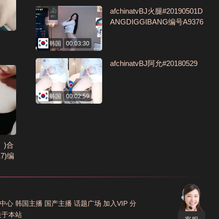
afchinatvBJ火腿#20190501D
ANGDIGGIBANG编号A9376
DA8
韩国
00:03:30
afchinatvBJ阿允#20180529
韩国
00:02:59
）)合
7)编
中心
韩国主播
国产主播
话题广场
加入VIP
分
关于本站