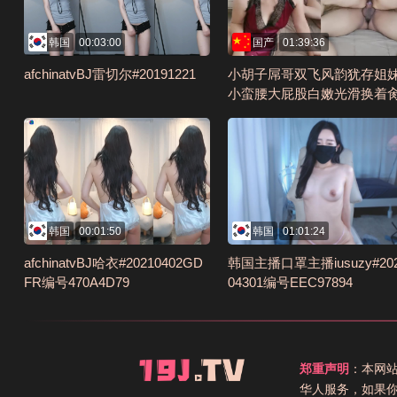
韩国
00:03:00
国产
01:39:36
afchinatvBJ雷切尔#20191221
小胡子屌哥双飞风韵犹存姐
小蛮腰大屁股白嫩光滑换着
棒不够大真满足不了这俩骚
号AF5EAD20
韩国
00:01:50
韩国
01:01:24
afchinatvBJ哈衣#20210402GD
韩国主播口罩主播iusuzy#20
FR编号470A4D79
04301编号EEC97894
郑重声明
：本网
华人服务，如果