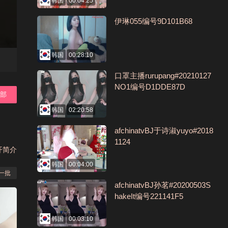
韩国
00:04:25
伊琳055编号9D101B68
韩国
00:28:10
口罩主播rurupang#20210127
NO1编号D1DDE87D
全部
韩国
02:20:58
afchinatvBJ于诗淑yuyo#2018
1124
开简介
韩国
00:04:00
一批
afchinatvBJ孙茗#20200503S
hakeIt编号221141F5
韩国
00:03:10