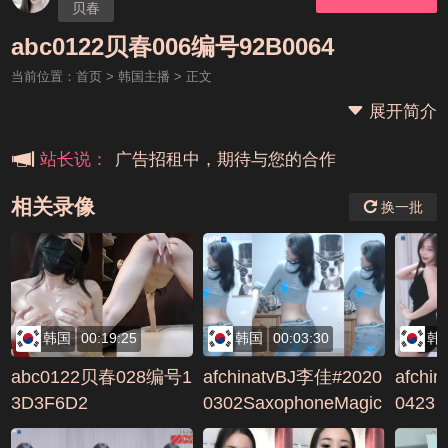
贝春
本站大事件(19j网站发展历程)
abc0122贝春006编号92B0064
当前位置：
首页
>
韩国主播
> 正文
新手报道,扫盲科普帖
展开简介
广告招租中，期待与您的合作
站长说：
相关录像
换一批
韩国
00:19:25
韩国
00:03:30
韩
abc0122贝春028编号1
afchinatvBJ李佳#2020
afchi
3D3F6D2
0302SaxophoneMagic
0423
编号941A49CC