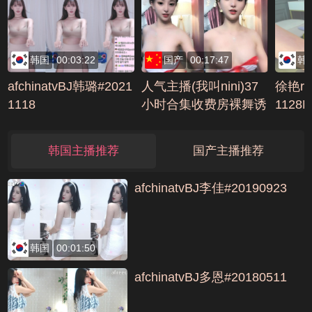
韩国
00:03:22
国产
00:17:47
韩
afchinatvBJ韩璐#2021
人气主播(我叫nini)37
徐艳rai
1118
小时合集收费房裸舞诱
1128
惑道具大秀(36)AVI编
07
号3D3D51EB
韩国主播推荐
国产主播推荐
afchinatvBJ李佳#20190923
韩国
00:01:50
afchinatvBJ多恩#20180511