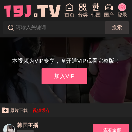
首页
分类
韩国
国产
登录
搜索
本视频为VIP专享，￥开通VIP观看完整版！
加入VIP
原片下载
视频缓存
韩国主播
+查看全部