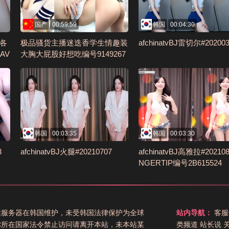
国产
00:59:59
韩国
00:04:30
外各
极品骚货主播迷迭香学生情趣装
afchinatvBJ雷切尔#202003
AV
大胸大屁股好想吃编号9149267
B
韩国
00:03:35
韩国
00:03:30
3
afchinatvBJ火腿#20210707
afchinatvBJ高雅拉#202108
NGERTIP编号2B615524
站服务器在韩国维护，未受韩国法律保护为全球
站内导航：
客服
你所在国家法令禁止访问请离开本站，未本站某
类频道
站长说