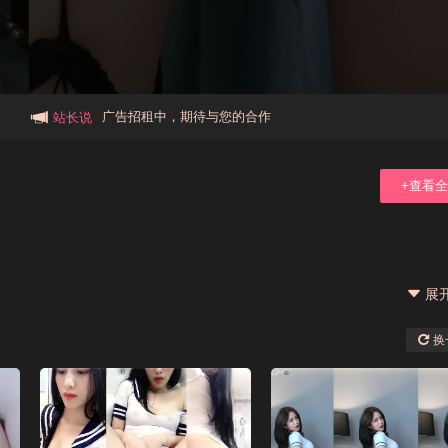
本站大事件(19j网站发展历程)
新手报道,扫盲科普帖
广告招租中，期待与您的合作
站长说
+查看
展
换