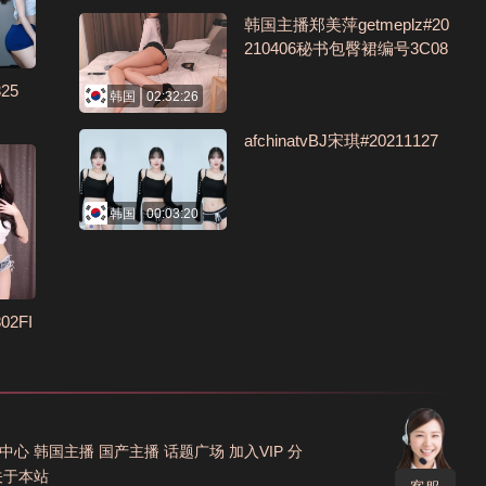
韩国主播郑美萍getmeplz#20
210406秘书包臀裙编号3C08
D78D
25
韩国
02:32:26
afchinatvBJ宋琪#20211127
韩国
00:03:20
02FI
中心
韩国主播
国产主播
话题广场
加入VIP
分
关于本站