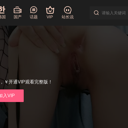
韩国
国产
话题
VIP
站长说
享，￥开通VIP观看完整版！
加入VIP