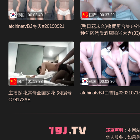
韩国
00:03:40
国产
00:37:20
afchinatvBJ冬天#20190921
(明日花未久)收费房合集户
种勾搭然后酒店啪啪大秀(33)
I编号BC9B47B
国产
01:18:38
韩国
00:03:30
主播探花屌哥全国探花 (8)编号
afchinatvBJ白雪姬#2021071
C79173AE
郑重声明
：本网
华人服务，如果