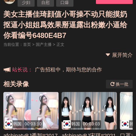
少妇
自慰
口爆
美女主播佳琦顔值小哥操不动只能摸奶
抠逼小姐姐爲效果掰逼露出粉嫩小逼给
本站大事件(19j网站发展历程)
你看编号6480E4B7
当前位置：
首页
>
国产主播
> 正文
新手报道,扫盲科普帖
展开简介
广告招租中，期待与您的合作
站长说：
相关录像
换一批
韩国
00:03:10
韩国
00:03:03
韩
afchinatvBJ秀智#2017
afchinatvBJ宋琪#2021
口罩主播