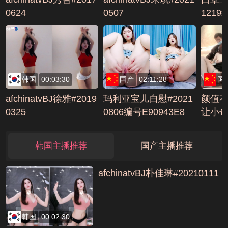
0624
0507
1219
韩国
00:03:30
国产
02:11:28
国
afchinatvBJ徐雅#2019
玛利亚宝儿自慰#2021
颜值
0325
0806编号E90943E8
让小
奶子
去往
韩国主播推荐
国产主播推荐
口交
号162
afchinatvBJ朴佳琳#20210111
韩国
00:02:30