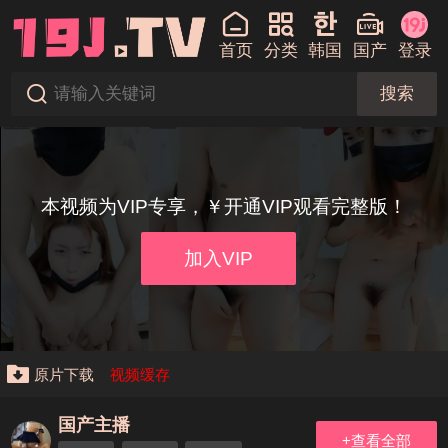
首页
分类
韩国
国产
登录
搜索
本视频为VIP专享，￥开通VIP观看完整版！
加入VIP
原片下载
视频缓存
国产主播
+查看全部