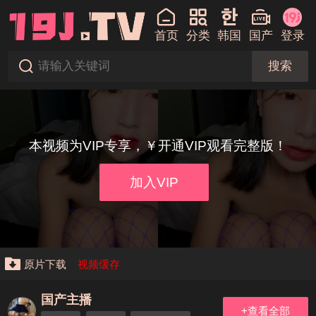
首页
分类
韩国
国产
登录
搜索
本视频为VIP专享，￥开通VIP观看完整版！
加入VIP
原片下载
视频缓存
国产主播
+查看全部