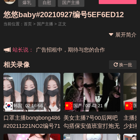
爆乳
自慰
国产主播
本站大事件(19j网站发展历程)
悠悠
渔网袜
悠悠baby#20210927编号5EF6ED12
当前位置：
首页
>
国产主播
> 正文
新手报道,扫盲科普帖
展开简介
广告招租中，期待与您的合作
站长说：
相关录像
换一批
韩国
02:16:56
国产
00:42:21
国
口罩主播bongbong486
美女主播7号00后网吧
主播
#20211221NO2编号71
勾搭保安值班室打炮无
少妇被
FB5E2F
套内射编号AEEA33B0
EDA1