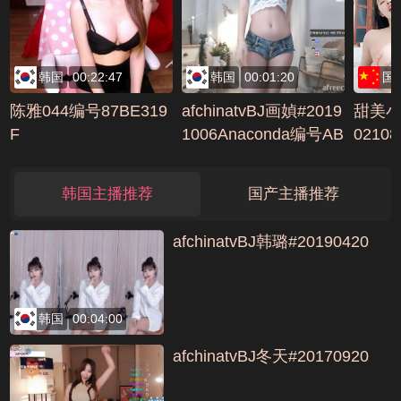
韩国
00:22:47
韩国
00:01:20
国
陈雅044编号87BE319
afchinatvBJ画媜#2019
甜美小
F
1006Anaconda编号AB
0210
127B4D
CE
韩国主播推荐
国产主播推荐
afchinatvBJ韩璐#20190420
韩国
00:04:00
afchinatvBJ冬天#20170920