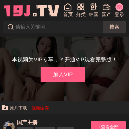
首页
分类
韩国
国产
登录
搜索
本视频为VIP专享，￥开通VIP观看完整版！
加入VIP
原片下载
视频缓存
国产主播
+查看全部