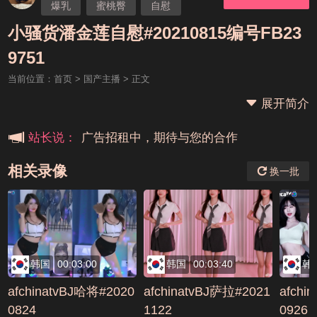
爆乳
蜜桃臀
自慰
国产主播
小骚货
小骚货潘金莲自慰#20210815编号FB23
本站大事件(19j网站发展历程)
9751
当前位置：
首页
>
国产主播
> 正文
新手报道,扫盲科普帖
展开简介
广告招租中，期待与您的合作
站长说：
相关录像
换一批
韩国
00:03:00
韩国
00:03:40
韩
afchinatvBJ哈将#2020
afchinatvBJ萨拉#2021
afchi
0824
1122
0926