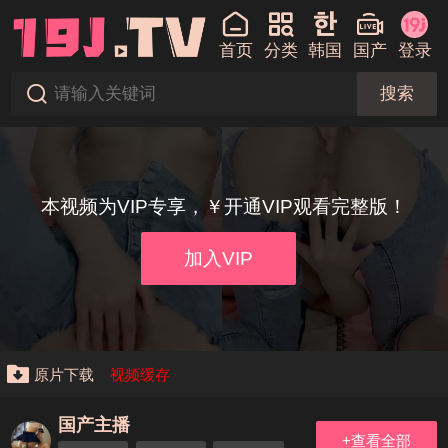
首页
分类
韩国
国产
登录
搜索
本视频为VIP专享，￥开通VIP观看完整版！
加入VIP
原片下载
视频缓存
国产主播
+查看全部