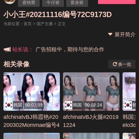
蜜桃臀
牛仔裤
紧身裤
本站大事件(19j网站发展历程)
自慰
国产主播
小小
小小王#20211116编号72C9173D
当前位置：
首页
>
国产主播
> 正文
新手报道,扫盲科普帖
展开简介
广告招租中，期待与您的合作
站长说：
相关录像
换一批
韩国
00:02:39
韩国
00:02:24
韩
afchinatvBJ韩霞艳#20
afchinatvBJ火腿#2019
韩国主
200302Mommae编号4
1224
elo3o
4C50159