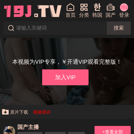
首页
分类
韩国
国产
登录
搜索
本视频为VIP专享，￥开通VIP观看完整版！
加入VIP
原片下载
视频缓存
国产主播
+查看全部