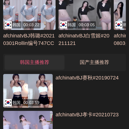
韩国
00:03:22
韩国
00:03:05
韩
afchinatvBJ韩璐#2021
afchinatvBJ白雪姬#20
afchi
0301Rollin编号747CC
211121
080
37
编号58
韩国主播推荐
国产主播推荐
afchinatvBJ赛秋#20190724
韩国
00:03:59
afchinatvBJ孝卡#20210723