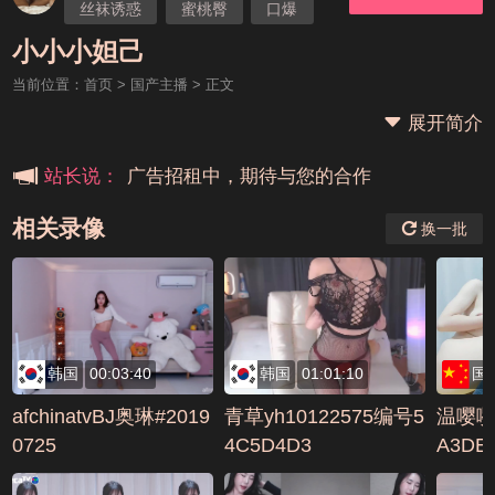
丝袜诱惑
蜜桃臀
口爆
本站大事件(19j网站发展历程)
国产主播
小小小妲己
小小小妲己
当前位置：
首页
>
国产主播
> 正文
新手报道,扫盲科普帖
展开简介
广告招租中，期待与您的合作
站长说：
相关录像
换一批
韩国
00:03:40
韩国
01:01:10
国
afchinatvBJ奥琳#2019
青草yh10122575编号5
温嘤嘤#
0725
4C5D4D3
A3DE