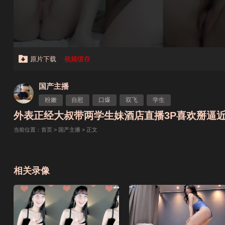
原片下载
视频缓存
国产主播
粉嫩
自慰
口爆
双飞
学生
外表正经大叔带两学生妹酒店直播3P喜欢掰逼近拍
当前位置：
首页
>
国产主播
> 正文
相关录像