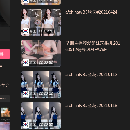
韩国
00:03:50
afchinatvBJ秋天#20210424
韩国
00:03:20
早期主播颂爱姐妹宋果儿201
60912编号DD4FA79F
全部
韩国
00:32:50
F
afchinatvBJ金花#20210112
开简介
韩国
00:02:30
一批
afchinatvBJ金花#20210118
韩国
00:02:55