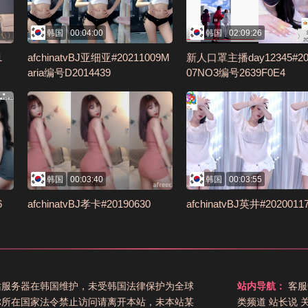
韩国
00:04:00
韩国
02:09:26
1
afchinatvBJ亚细亚#20211009M
新人口罩主播day12345#20
aria编号D2014439
07NO3编号2639F0E4
韩国
00:03:40
韩国
00:03:55
6
afchinatvBJ孝卡#20190630
afchinatvBJ英井#2020011
站服务器在韩国维护，未受韩国法律保护为全球
站内导航：
客服
你所在国家法令禁止访问请离开本站，未本站某
类频道
站长说