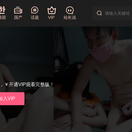
韩国
国产
话题
VIP
站长说
享，￥开通VIP观看完整版！
加入VIP