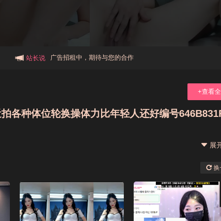
本站大事件(19j网站发展历程)
新手报道,扫盲科普帖
广告招租中，期待与您的合作
站长说
+查看
各种体位轮换操体力比年轻人还好编号646B831
展
换