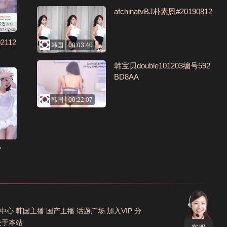
afchinatvBJ朴素恩#20190812
2112
韩国
00:03:40
韩宝贝double101203编号592
BD8AA
韩国
00:22:07
7
中心
韩国主播
国产主播
话题广场
加入VIP
分
关于本站