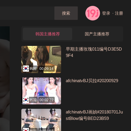
登录
· 注册
搜索
韩国主播推荐
国产主播推荐
早期主播玫瑰011编号D3E5D
9F4
韩国
00:09:14
afchinatvBJ贝拉#20200929
韩国
00:02:22
afchinatvBJ画媜#20180701Ju
stBlow编号BED23B59