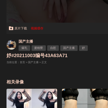
原片下载
视频缓存
国产主播
爆乳
蜜桃臀
自慰
国产主播
妤
妤#20211003编号43A63A71
当前位置：
首页
>
国产主播
> 正文
相关录像