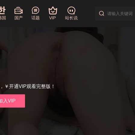
韩国
国产
话题
VIP
站长说
享，￥开通VIP观看完整版！
加入VIP