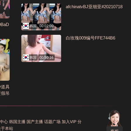
afchinatvBJ亚细亚#20210718
9BaD
韩国
00:02:00
白玫瑰009编号FFE744B6
韩国
00:50:16
种道具
蛋假吊
F65
中心
韩国主播
国产主播
话题广场
加入VIP
分
关于本站