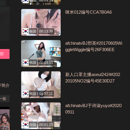
韩国
00:09:59
咪米012编号CCA7B0A6
韩国
00:13:36
afchinatvBJ邢英#20170605Wi
ggleWiggle编号26F306EE
全部
韩国
00:03:15
新人口罩主播aseul2424#202
20105NO2编号45E30D27
开简介
韩国
01:37:11
一批
afchinatvBJ于诗淑yuyo#2020
0911
韩国
00:01:25