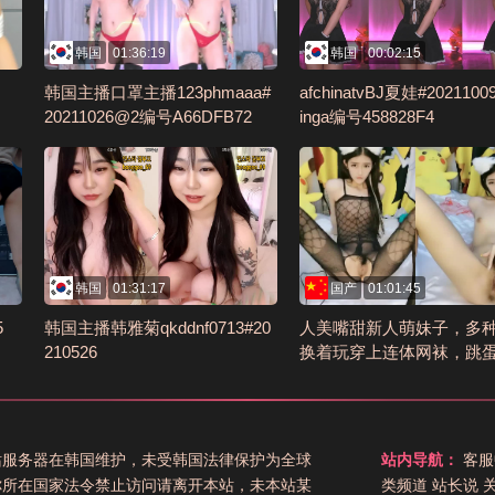
韩国
01:36:19
韩国
00:02:15
韩国主播口罩主播123phmaaa#
afchinatvBJ夏娃#2021100
20211026@2编号A66DFB72
inga编号458828F4
韩国
01:31:17
国产
01:01:45
5
韩国主播韩雅菊qkddnf0713#20
人美嘴甜新人萌妹子，多
210526
换着玩穿上连体网袜，跳
玻璃棒手指扣弄编号704BC
站服务器在韩国维护，未受韩国法律保护为全球
站内导航：
客服
你所在国家法令禁止访问请离开本站，未本站某
类频道
站长说