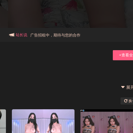
本站大事件(19j网站发展历程)
新手报道,扫盲科普帖
广告招租中，期待与您的合作
站长说
+查看
展
换