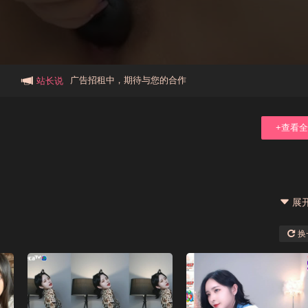
本站大事件(19j网站发展历程)
新手报道,扫盲科普帖
广告招租中，期待与您的合作
站长说
+查看
展
换