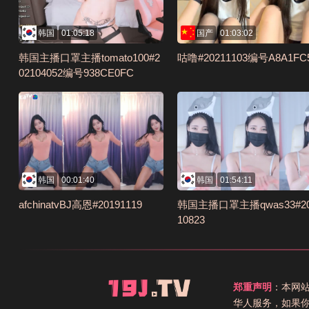
韩国
01:05:18
国产
01:03:02
韩国主播口罩主播tomato100#2
咕噜#20211103编号A8A1FC
02104052编号938CE0FC
韩国
00:01:40
韩国
01:54:11
afchinatvBJ高恩#20191119
韩国主播口罩主播qwas33#2
10823
郑重声明
：本网
华人服务，如果