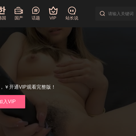
韩国
国产
话题
VIP
站长说
享，￥开通VIP观看完整版！
加入VIP