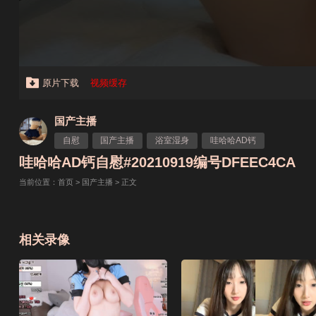
原片下载
视频缓存
国产主播
自慰
国产主播
浴室湿身
哇哈哈AD钙
哇哈哈AD钙自慰#20210919编号DFEEC4CA
当前位置：
首页
>
国产主播
> 正文
相关录像