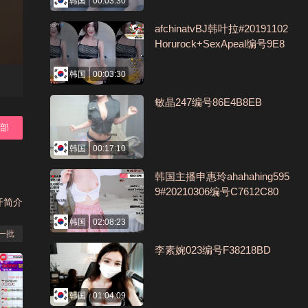
韩国
00:03:30
afchinatvBJ韩叶拉#20191102
Horurock+SexApeal编号9E8
F433C
韩国
00:03:30
敏晶247编号86E4B8EB
全部
韩国
00:17:10
韩国主播申惠玲ahahahing595
9#20210306编号C7612C80
开简介
韩国
02:08:23
一批
李素婉023编号F38218BD
韩国
01:04:09