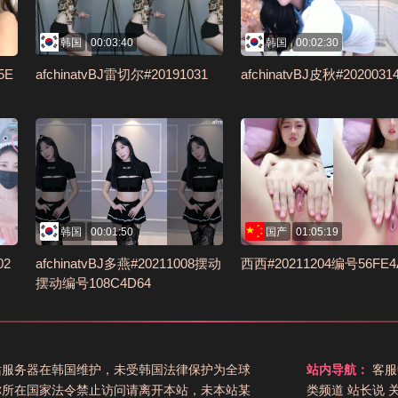
韩国
00:03:40
韩国
00:02:30
5E
afchinatvBJ雷切尔#20191031
afchinatvBJ皮秋#2020031
韩国
00:01:50
国产
01:05:19
02
afchinatvBJ多燕#20211008摆动
西西#20211204编号56FE4
摆动编号108C4D64
站服务器在韩国维护，未受韩国法律保护为全球
站内导航：
客服
你所在国家法令禁止访问请离开本站，未本站某
类频道
站长说