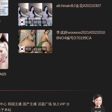
afchinatvBJ金花#20210307
4
韩国
00:03:20
李成妍woowoo2021#2022010
8NO4编号D70199CA
韩国
01:08:00
A69
中心
韩国主播
国产主播
话题广场
加入VIP
分
关于本站