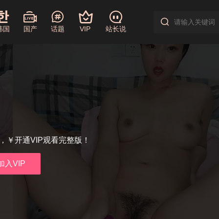
韩国
国产
话题
VIP
站长说
享，￥开通VIP观看完整版！
加入VIP