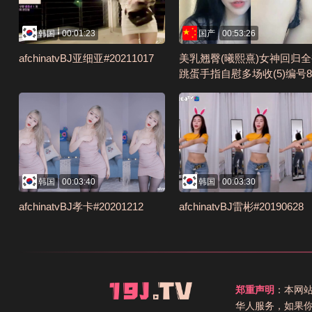
韩国
00:01:23
国产
00:53:26
afchinatvBJ亚细亚#20211017
美乳翘臀(曦熙熹)女神回归
跳蛋手指自慰多场收(5)编号8
28918
韩国
00:03:40
韩国
00:03:30
afchinatvBJ孝卡#20201212
afchinatvBJ雷彬#20190628
郑重声明
：本网
华人服务，如果