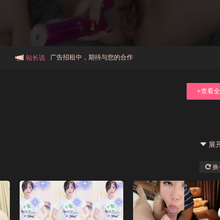
本站大事件(19j网站发展历程)
新手报道,扫盲科普帖
广告招租中，期待与您的合作
站长说
+查看
展
换