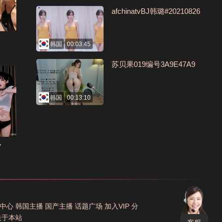
afchinatvBJ韩璐#20210826
韩国
00:03:45
苏贝果019编号3A9E47A9
韩国
00:13:10
7
中心
韩国主播
国产主播
话题广场
加入VIP
分
关于本站