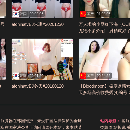
韩国
00:03:05
国产
01:08:06
编号
afchinatvBJ宋琪#20201230
万人求的小网红下海（CC
尤物不多介绍，射精就好了2
0
韩国
00:01:50
国产
00:54:55
3
afchinatvBJ冬天#20180120
【Bloodmoon】极度诱惑
天多场高价收费秀(4)编号D
E187
站服务器在韩国维护，未受韩国法律保护为全球
站内导航：
客服
你所在国家法令禁止访问请离开本站，未本站某
类频道
站长说