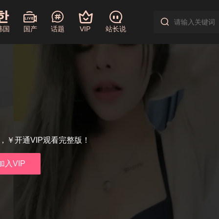
韩国
国产
话题
VIP
站长说
享，￥开通VIP观看完整版！
加入VIP