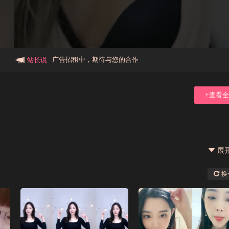
本站大事件(19j网站发展历程)
新手报道,扫盲科普帖
广告招租中，期待与您的合作
站长说
+查看
展
换