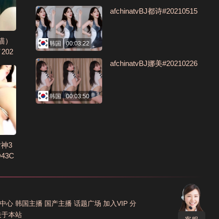
afchinatvBJ都诗#20210515
喵）
韩国
00:03:22
02
afchinatvBJ娜美#20210226
韩国
00:03:50
女神3
43C
中心
韩国主播
国产主播
话题广场
加入VIP
分
关于本站