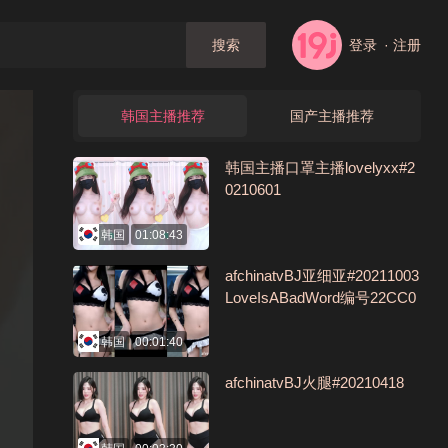
登录
· 注册
搜索
韩国主播推荐
国产主播推荐
韩国主播口罩主播lovelyxx#2
0210601
韩国
01:08:43
afchinatvBJ亚细亚#20211003
LoveIsABadWord编号22CC0
3E8
韩国
00:01:40
afchinatvBJ火腿#20210418