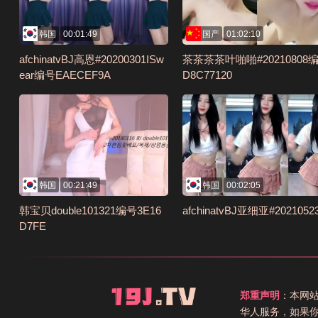
韩国
00:01:49
国产
01:02:10
afchinatvBJ高恩#20200301ISw
茶茶茶茶叶啪啪#20210808
ear编号EAECEF9A
D8C77120
韩国
00:21:49
韩国
00:02:05
韩宝贝double101321编号3E16
afchinatvBJ亚细亚#2021052
D7FE
郑重声明
：本网
华人服务，如果