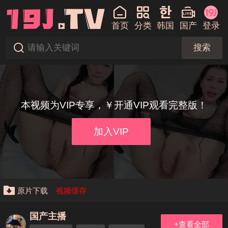
首页
分类
韩国
国产
登录
搜索
本视频为VIP专享，￥开通VIP观看完整版！
加入VIP
原片下载
视频缓存
国产主播
+查看全部