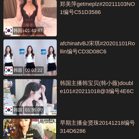
郑美萍getmeplz#20211103NO
1编号C51D3586
韩国
01:41:47
afchinatvBJ宋琪#20201101Ro
llin编号CD3D08C6
韩国
00:03:22
韩国主播韩宝贝(韩小薇)doubl
e101#20211018@3编号4E6C
725F
韩国
01:35:00
早期主播金贤珠20141218编号
314D6286