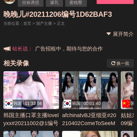
丝袜诱惑
爆乳
蜜桃臀
本站大事件(19j网站发展历程)
自慰
国产主播
婉儿
晚晚儿#20211206编号1D62BAF3
当前位置：
首页
>
国产主播
> 正文
新手报道,扫盲科普帖
展开简介
广告招租中，期待与您的合作
站长说：
相关录像
换一批
韩国
01:33:04
韩国
00:01:40
国
韩国主播口罩主播lovel
afchinatvBJ亚细亚#20
姑姑来
yxx#20211002@1编号
210402ComeToSeeM
09编号
2D341088
e编号76A734C6