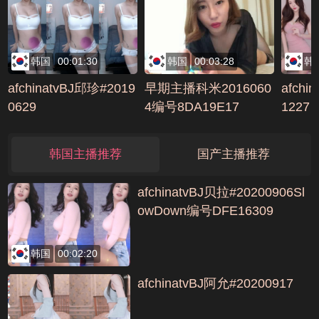
韩国
00:01:30
韩国
00:03:28
韩
afchinatvBJ邱珍#2019
早期主播科米2016060
afchi
0629
4编号8DA19E17
1227
韩国主播推荐
国产主播推荐
afchinatvBJ贝拉#20200906Sl
owDown编号DFE16309
韩国
00:02:20
afchinatvBJ阿允#20200917