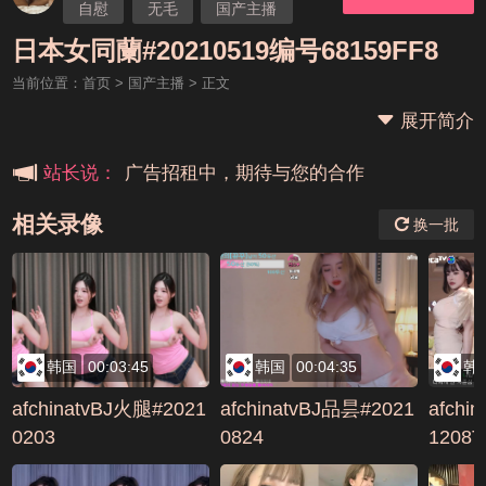
自慰
无毛
国产主播
本站大事件(19j网站发展历程)
女同
日本
日本女同蘭#20210519编号68159FF8
当前位置：
首页
>
国产主播
> 正文
新手报道,扫盲科普帖
展开简介
广告招租中，期待与您的合作
站长说：
相关录像
换一批
韩国
00:03:45
韩国
00:04:35
韩
afchinatvBJ火腿#2021
afchinatvBJ品昙#2021
afchi
0203
0824
1208
9494