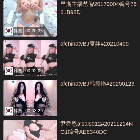
早期主播艺智20170004编号75
61B98D
韩国
00:20:35
afchinatvBJ夏娃#20210409
韩国
00:02:00
afchinatvBJ韩霞艳#20200123
韩国
00:03:29
尹乔恩alsals012#20211214N
O1编号AE8340DC