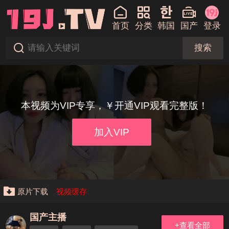
首页
分类
韩国
国产
登录
搜索
本视频为VIP专享，￥开通VIP观看完整版！
加入VIP
原片下载
视频缓存
国产主播
+查看全部