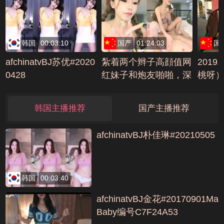
韩国
00:03:10
国产
01:24:03
国
afchinatvBJ苏优#2020
紮着两个辫子高顔值网
2019
0428
红妹子和炮友啪啪，深
桃呀）
喉插嘴后入猛操不够爽
露出+
跳蛋震动，骑乘扭动边
(3)编
韩国主播推荐
国产主播推荐
操边语音编号D99394
E8
afchinatvBJ朴佳琳#20210505
韩国
00:03:40
afchinatvBJ金花#20170901Ma
Baby编号C7F24A53