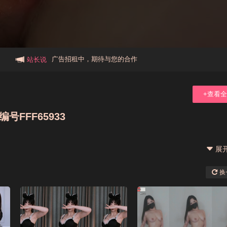
本站大事件(19j网站发展历程)
新手报道,扫盲科普帖
广告招租中，期待与您的合作
站长说
+查看
号FFF65933
展
换