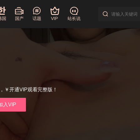
韩国
国产
话题
VIP
站长说
享，￥开通VIP观看完整版！
加入VIP