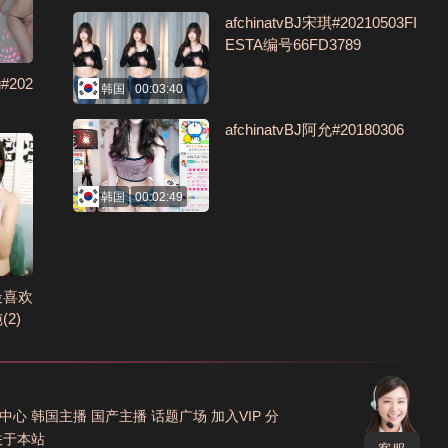
afchinatvBJ宋琪#20210503FI
ESTA编号66FD3789
#202
韩国
00:03:40
afchinatvBJ阿允#20180306
韩国
00:02:49
最喜欢
2)
中心
韩国主播
国产主播
话题广场
加入VIP
分
关于本站