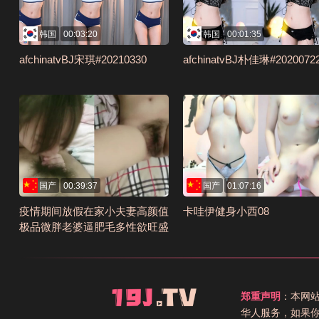
韩国
00:03:20
韩国
00:01:35
afchinatvBJ宋琪#20210330
afchinatvBJ朴佳琳#2020072
国产
00:39:37
国产
01:07:16
疫情期间放假在家小夫妻高颜值
卡哇伊健身小西08
极品微胖老婆逼肥毛多性欲旺盛
丰臀后入超带感编号E07FA404
郑重声明
：本网
华人服务，如果