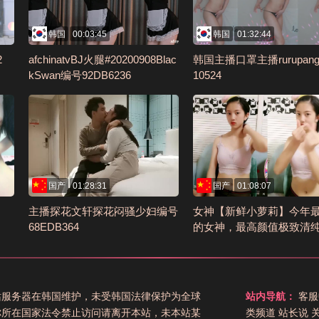
韩国
00:03:45
韩国
01:32:44
2
afchinatvBJ火腿#20200908Blac
韩国主播口罩主播rurupang
kSwan编号92DB6236
10524
国产
01:28:31
国产
01:08:07
主播探花文轩探花闷骚少妇编号
女神【新鲜小萝莉】今年
68EDB364
的女神，最高颜值极致清纯(
编号9F3E1DBF
站服务器在韩国维护，未受韩国法律保护为全球
站内导航：
客服
你所在国家法令禁止访问请离开本站，未本站某
类频道
站长说