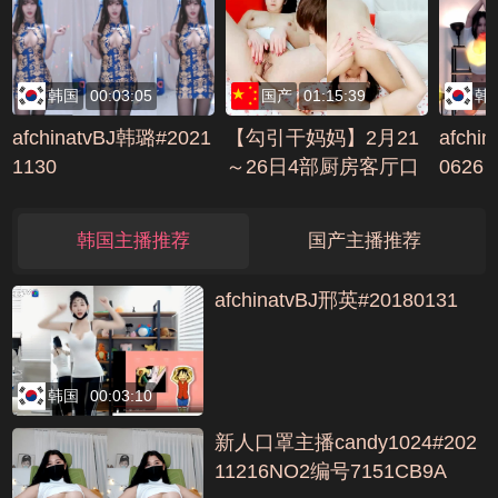
口交
编号87
韩国
00:03:05
国产
01:15:39
韩
afchinatvBJ韩璐#2021
【勾引干妈妈】2月21
afchi
1130
～26日4部厨房客厅口
0626
交啪啪内射吞精(3)编
号683DF4E7
韩国主播推荐
国产主播推荐
afchinatvBJ邢英#20180131
韩国
00:03:10
新人口罩主播candy1024#202
11216NO2编号7151CB9A