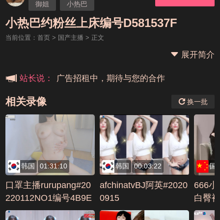
御姐
小热巴
本站大事件(19j网站发展历程)
小热巴约粉丝上床编号D581537F
当前位置：
首页
>
国产主播
> 正文
新手报道,扫盲科普帖
展开简介
广告招租中，期待与您的合作
站长说：
相关录像
换一批
韩国
01:31:10
韩国
00:03:22
国
口罩主播rurupang#20
afchinatvBJ阿英#2020
666
220112NO1编号4B9E
0915
白臀
5221
啪啪，