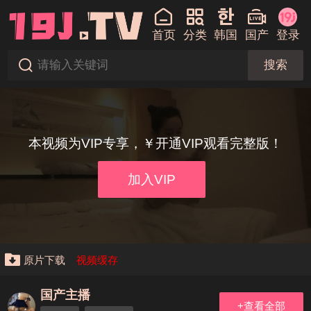
首页
分类
韩国
国产
登录
搜索
本视频为VIP专享，￥开通VIP观看完整版！
加入VIP
原片下载
视频缓存
国产主播
+查看全部