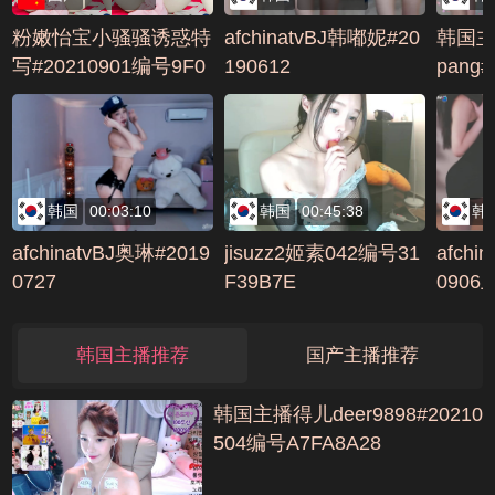
粉嫩怡宝小骚骚诱惑特
afchinatvBJ韩嘟妮#20
韩国主
写#20210901编号9F0
190612
pang
B7DC
B6716
韩国
00:03:10
韩国
00:45:38
韩
afchinatvBJ奥琳#2019
jisuzz2姬素042编号31
afchi
0727
F39B7E
0906
536
韩国主播推荐
国产主播推荐
韩国主播得儿deer9898#20210
504编号A7FA8A28