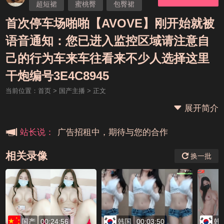
超短裙
蜜桃臀
包臀裙
御姐
户外
首次停车场啪啪【AVOVE】刚开始就被
语音通知：您已进入监控区域请注意自
己的行为车来车往看来不少人选择这里
本站大事件(19j网站发展历程)
干炮编号3E4C8945
当前位置：
首页
>
国产主播
> 正文
新手报道,扫盲科普帖
展开简介
广告招租中，期待与您的合作
站长说：
相关录像
换一批
国产
00:24:56
韩国
00:03:50
韩