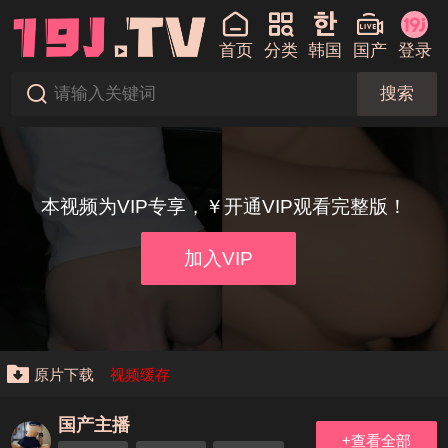
首页
分类
韩国
国产
登录
搜索
本视频为VIP专享，￥开通VIP观看完整版！
加入VIP
原片下载
视频缓存
国产主播
+查看全部