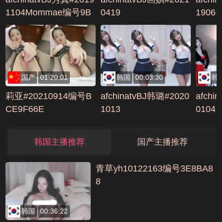
1104Mommae编号9B
0419
19061
D83AFA
国产
01:20:01
韩国
00:03:30
韩
莉亚#20210914编号B
afchinatvBJ韩璐#2020
afchi
CE9F66E
1013
0104
韩国主播推荐
国产主播推荐
青草yh10122163编号3E8BA8
8
韩国
00:36:22