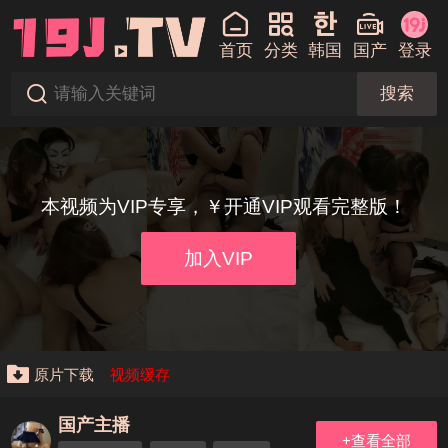
首页
分类
韩国
国产
登录
搜索
本视频为VIP专享，￥开通VIP观看完整版！
加入VIP
原片下载
视频缓存
国产主播
+查看全部