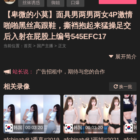
丝袜诱惑
御姐
口爆
双飞
3P
【卑微的小莫】面具男两男两女4P激情
啪啪黑丝高跟鞋，撕裆抱起来猛操足交
本站大事件(19j网站发展历程)
后入射在屁股上编号545EFC17
当前位置：
首页
>
国产主播
> 正文
新手报道,扫盲科普帖
展开简介
广告招租中，期待与您的合作
站长说：
相关录像
换一批
韩国
00:03:20
韩国
00:03:20
韩
afchinatvBJ秀真#2019
afchinatvBJ画媜#2021
afchi