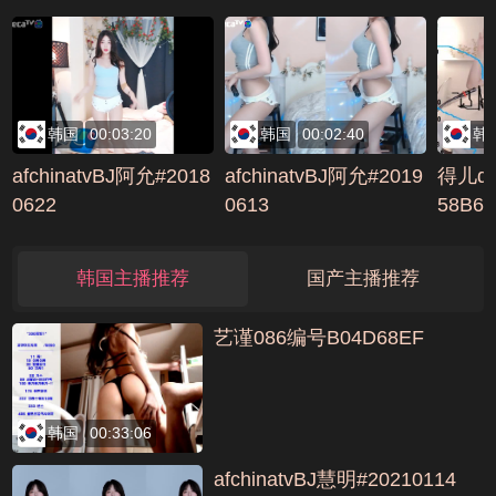
韩国
00:03:20
韩国
00:02:40
韩
afchinatvBJ阿允#2018
afchinatvBJ阿允#2019
得儿de
0622
0613
58B6
韩国主播推荐
国产主播推荐
艺谨086编号B04D68EF
韩国
00:33:06
afchinatvBJ慧明#20210114