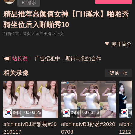
FH溪水
精品推荐高颜值女神【FH溪水】啪啪秀
本站大事件(19j网站发展历程)
骑坐位后入啪啪秀10
当前位置：
首页
>
国产主播
> 正文
新手报道,扫盲科普帖
展开简介
广告招租中，期待与您的合作
站长说：
相关录像
换一批
韩国
00:03:25
韩国
00:03:33
韩
afchinatvBJ韩雅菊#20
afchinatvBJ孙茗#2020
afchi
210117
0708
1212