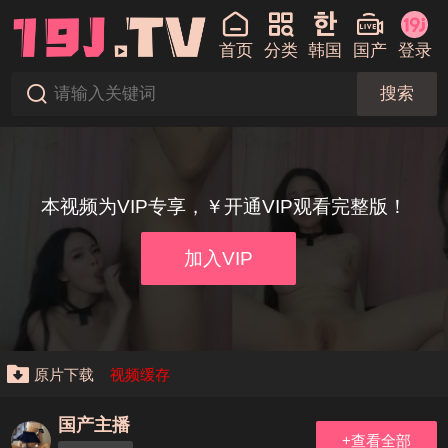
首页
分类
韩国
国产
登录
搜索
本视频为VIP专享，￥开通VIP观看完整版！
加入VIP
原片下载
视频缓存
国产主播
+查看全部