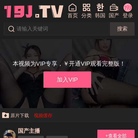
首页
分类
韩国
国产
登录
搜索
本视频为VIP专享，￥开通VIP观看完整版！
加入VIP
原片下载
视频缓存
国产主播
+查看全部