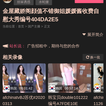
丝袜诱惑
水蛇腰
情趣内衣
少妇
自慰
金屋藏娇阁顔值不错御姐媛媛酱收费自
本站大事件(19j网站发展历程)
OL秘书
慰大秀编号404DA2E5
当前位置：
首页
>
国产主播
> 正文
新手报道,扫盲科普帖
展开简介
广告招租中，期待与您的合作
站长说：
相关录像
换一批
韩国
00:01:42
韩国
00:57:14
韩
afchinatvBJ苏优#2020
韩宝贝double101222
afchi
0313
编号A7FDE10E
1126