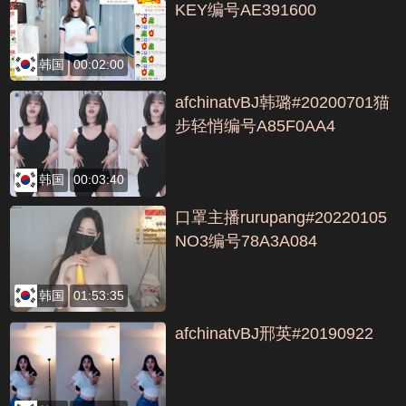
KEY编号AE391600
韩国
00:02:00
afchinatvBJ韩璐#20200701猫
步轻悄编号A85F0AA4
韩国
00:03:40
口罩主播rurupang#20220105
NO3编号78A3A084
韩国
01:53:35
afchinatvBJ邢英#20190922