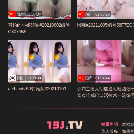
国产
01:57:34
国产
02:03:28
可约的小姐姐喲#20210602编号
恩曦#20211005编号58F7EC
C3074B5
韩国
00:03:30
国产
01:04:44
afchinatvBJ韩雅菊#20210103
少妇主播大阴唇逼毛旺骚劲
喜欢吃鸡巴口活技术一流编号
44A77C9
郑重声明
：本网
华人服务，如果