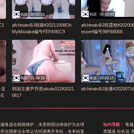
韩国
00:03:30
韩国
00:02:00
C1
afchinatvBJ韩璐#20211008Oh
afchinatvBJ韩霞艳#20200
MyMistake编号FEFA9EC9
essert编号98FB8058
韩国
01:44:30
韩国
00:03:15
十足
韩国主播尹乔恩alsals012#2021
afchinatvBJ徐雅#2020071
E
0617
站服务器在韩国维护，未受韩国法律保护为全球
站内导航：
客服
你所在国家法令禁止访问请离开本站，未本站某
类频道
站长说