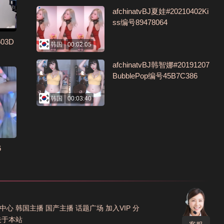
afchinatvBJ夏娃#20210402Ki
ss编号89478064
603D
韩国
00:02:05
afchinatvBJ韩智娜#20191207
BubblePop编号45B7C386
韩国
00:03:40
6
中心
韩国主播
国产主播
话题广场
加入VIP
分
关于本站