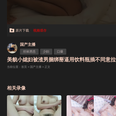
原片下载
视频缓存
国产主播
丝袜诱惑
少妇
口爆
美貌小媳妇被渣男捆绑掰逼用饮料瓶插不同意拉扯
当前位置：
首页
>
国产主播
> 正文
相关录像