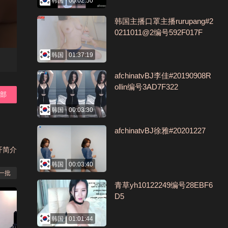
韩国
00:02:50
韩国主播口罩主播rurupang#2
0211011@2编号592F017F
韩国
01:37:19
afchinatvBJ李佳#20190908R
ollin编号3AD7F322
全部
韩国
00:03:30
afchinatvBJ徐雅#20201227
开简介
韩国
00:03:40
一批
青草yh10122249编号28EBF6
D5
韩国
01:01:44