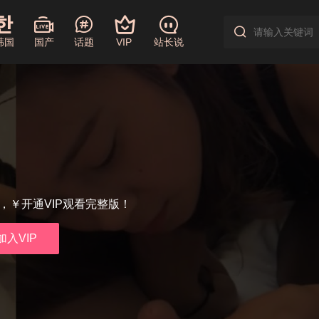
韩国
国产
话题
VIP
站长说
享，￥开通VIP观看完整版！
加入VIP