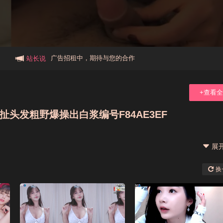
本站大事件(19j网站发展历程)
新手报道,扫盲科普帖
广告招租中，期待与您的合作
站长说
+查看
头发粗野爆操出白浆编号F84AE3EF
展
换