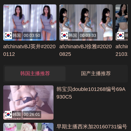
Door编号E3C0752
韩国
00:03:50
韩国
00:03:33
韩
afchinatvBJ英井#2020
afchinatvBJ徐雅#2020
afchi
0112
0825
21032
韩国主播推荐
国产主播推荐
韩宝贝double101268编号69A
930C5
韩国
00:26:01
早期主播西米加20160731编号