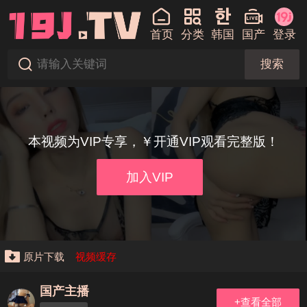
首页
分类
韩国
国产
登录
搜索
本视频为VIP专享，￥开通VIP观看完整版！
加入VIP
原片下载
视频缓存
国产主播
+查看全部