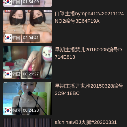
韩国
01:54:09
口罩主播nymph412#20211124
NO2编号3E64F19A
韩国
02:04:41
早期主播慧儿20160005编号D
714E813
韩国
00:29:27
早期主播尹世雅20150328编号
3C9418BC
韩国
00:24:28
afchinatvBJ火腿#20200331