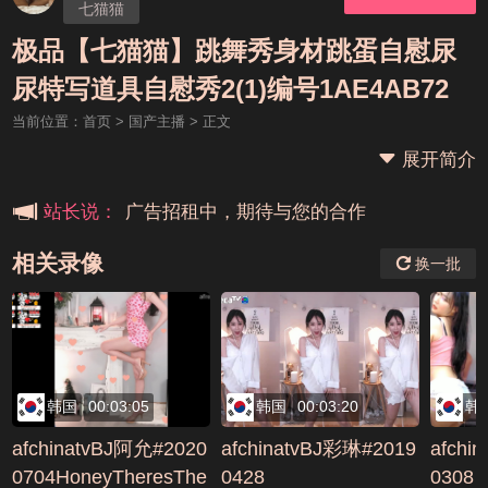
七猫猫
极品【七猫猫】跳舞秀身材跳蛋自慰尿
本站大事件(19j网站发展历程)
尿特写道具自慰秀2(1)编号1AE4AB72
当前位置：
首页
>
国产主播
> 正文
新手报道,扫盲科普帖
展开简介
广告招租中，期待与您的合作
站长说：
相关录像
换一批
韩国
00:03:05
韩国
00:03:20
韩
afchinatvBJ阿允#2020
afchinatvBJ彩琳#2019
afchi
0704HoneyTheresThe
0428
0308