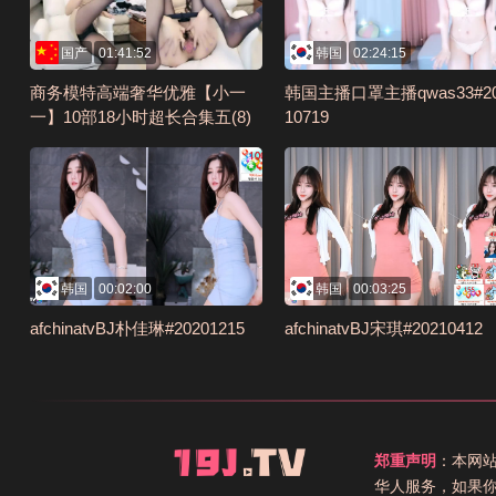
国产
01:41:52
韩国
02:24:15
商务模特高端奢华优雅【小一
韩国主播口罩主播qwas33#2
一】10部18小时超长合集五(8)
10719
编号2F6A07DE
韩国
00:02:00
韩国
00:03:25
afchinatvBJ朴佳琳#20201215
afchinatvBJ宋琪#20210412
郑重声明
：本网
华人服务，如果