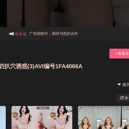
本站大事件(19j网站发展历程)
新手报道,扫盲科普帖
广告招租中，期待与您的合作
站长说
+查看
穴诱惑(3)AVI编号1FA4066A
展
换