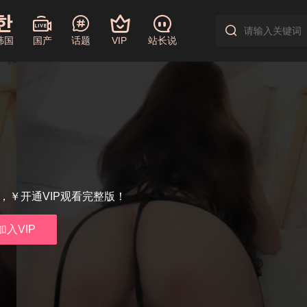
韩国
国产
话题
VIP
站长说
享，￥开通VIP观看完整版！
加入VIP