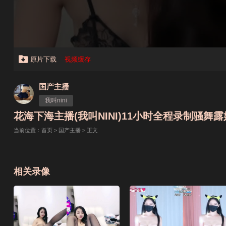
原片下载
视频缓存
国产主播
我叫nini
花海下海主播(我叫NINI)11小时全程录制骚舞露奶扒
当前位置：
首页
>
国产主播
> 正文
相关录像