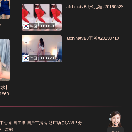
afchinatvBJ米儿雅#20190529
9
韩国
00:03:10
afchinatvBJ邢英#20190719
韩国
00:03:20
水水】
863
中心
韩国主播
国产主播
话题广场
加入VIP
分
关于本站