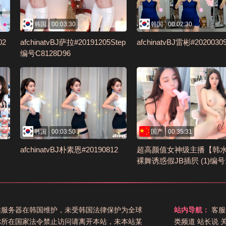
韩国
00:03:30
韩国
00:02:30
02
afchinatvBJ萨拉#20191205Step
afchinatvBJ雷彬#2020030
编号C8128D96
韩国
00:03:50
国产
00:35:31
afchinatvBJ朴素恩#20190812
超高颜值女神级主播【韩
裸舞诱惑假JB插屄 (1)编号1
85FA
站服务器在韩国维护，未受韩国法律保护为全球
站内导航：
客服
你所在国家法令禁止访问请离开本站，未本站某
类频道
站长说