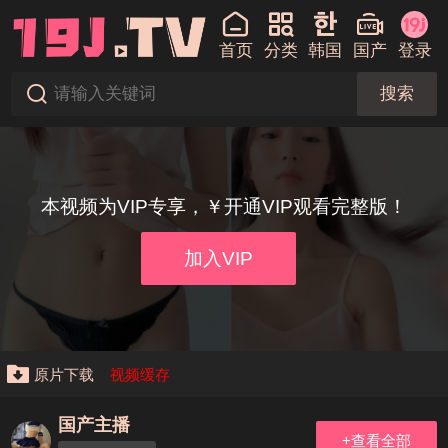
首页
分类
韩国
国产
登录
搜索
本视频为VIP专享，￥开通VIP观看完整版！
加入VIP
原片下载
视频缓存
国产主播
+查看全部