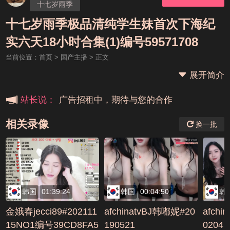
十七岁雨季
十七岁雨季极品清纯学生妹首次下海纪
本站大事件(19j网站发展历程)
实六天18小时合集(1)编号59571708
当前位置：
首页
>
国产主播
> 正文
新手报道,扫盲科普帖
展开简介
广告招租中，期待与您的合作
站长说：
相关录像
换一批
韩国
01:39:24
韩国
00:04:50
韩
金娥春jecci89#202111
afchinatvBJ韩嘟妮#20
afchi
15NO1编号39CD8FA5
190521
0204