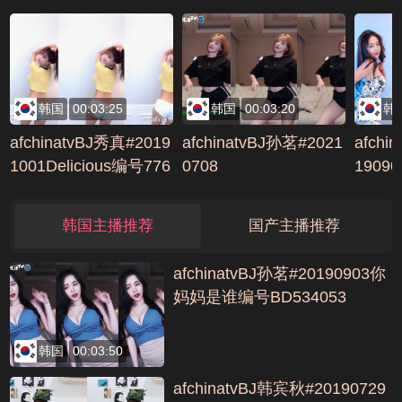
韩国
00:03:25
韩国
00:03:20
韩
afchinatvBJ秀真#2019
afchinatvBJ孙茗#2021
afchi
1001Delicious编号776
0708
190
9DC09
号79E
韩国主播推荐
国产主播推荐
afchinatvBJ孙茗#20190903你
妈妈是谁编号BD534053
韩国
00:03:50
afchinatvBJ韩宾秋#20190729