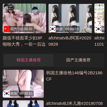
爲效果用性爱椅跳蛋助
兴编号EDA6059B
国产
02:05:41
韩国
00:03:03
韩
颜值不错面罩少妇3P
afchinatvBJ阿英#2020
afchi
啪啪大秀，一前一后边
0828
1101T
后入边口交大力猛操呻
编号B3
吟，很是诱惑喜欢不要
韩国主播推荐
国产主播推荐
错过编号28882439
韩国主播徐艳146编号2B2186
CF
韩国
00:30:51
afchinatvBJ米儿雅#20190708