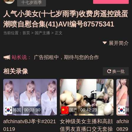
十七岁雨季
人气小美女(十七岁雨季)收费房遥控跳蛋
本站大事件(19j网站发展历程)
潮喷自慰合集(41)AVI编号87575341
当前位置：
首页
>
国产主播
> 正文
新手报道,扫盲科普帖
展开简介
广告招租中，期待与您的合作
站长说：
相关录像
换一批
韩国
00:03:30
国产
00:42:23
韩
afchinatvBJ孝卡#2021
女神级美女主播和高顔
afchi
0119
值男友直播口交无套操
0829