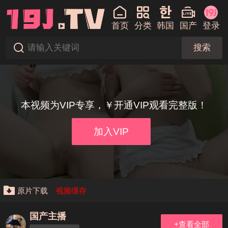
首页
分类
韩国
国产
登录
搜索
本视频为VIP专享，￥开通VIP观看完整版！
加入VIP
原片下载
视频缓存
国产主播
+查看全部