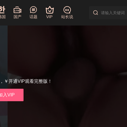
韩国
国产
话题
VIP
站长说
享，￥开通VIP观看完整版！
加入VIP