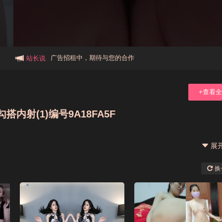
本站大事件(19j网站发展历程)
新手报道,扫盲科普帖
广告招租中，期待与您的合作
站长说
+查看
射(1)编号9A18FA5F
展
换