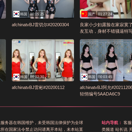
韩国
00:05:25
国产
01:27:24
afchinatvBJ雷切尔#20200304
良家小少妇露脸在家寂寞
友互动，身材不错骚逼特
罩都带奶子上了，道具激
浪荡呻吟编号E3EC1260
韩国
00:02:30
韩国
00:03:45
afchinatvBJ雷彬#20200112
afchinatvBJ阿允#202112
轻悄编号5AADA6C9
站服务器在韩国维护，未受韩国法律保护为全球
站内导航：
客服
你所在国家法令禁止访问请离开本站，未本站某
类频道
站长说