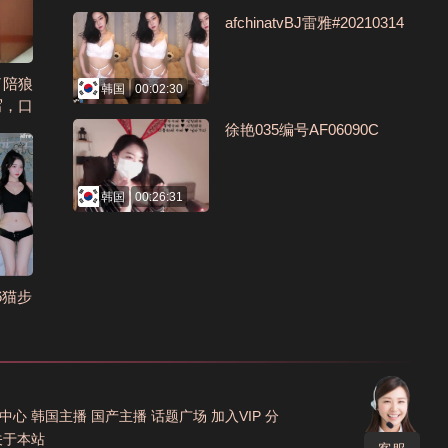
afchinatvBJ雷雅#20210314
了陪狼
韩国
00:02:30
写，口
情插逼
徐艳035编号AF06090C
韩国
00:26:31
06猫步
中心
韩国主播
国产主播
话题广场
加入VIP
分
关于本站