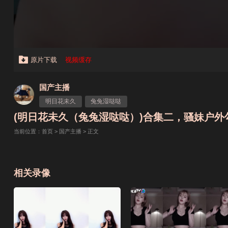
原片下载
视频缓存
国产主播
明日花未久
兔兔湿哒哒
(明日花未久（兔兔湿哒哒）)合集二，骚妹户外勾搭内
当前位置：
首页
>
国产主播
> 正文
相关录像