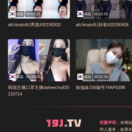
韩国
00:03:25
韩国
00:02:55
afchinatvBJ秀真#20190920
afchinatvBJ孙茗#20200406
韩国
01:36:00
韩国
00:51:35
韩国主播口罩主播daheechu#20
瑜伽妹156编号74AF639B
210714
郑重声明
：本网
华人服务，如果