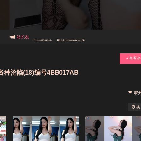
本站大事件(19j网站发展历程)
新手报道,扫盲科普帖
广告招租中，期待与您的合作
站长说
+查看
陷(18)编号4BB017AB
展
换