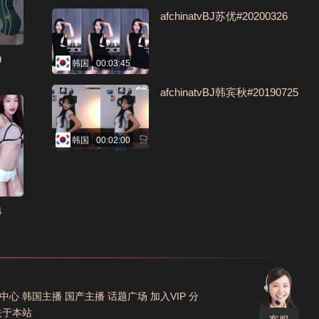
afchinatvBJ苏优#20200326
9
韩国
00:03:45
afchinatvBJ韩宾秋#20190725
韩国
00:02:00
4
中心
韩国主播
国产主播
话题广场
加入VIP
分
关于本站