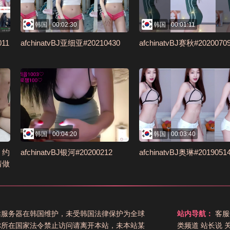
韩国
00:02:30
韩国
00:01:11
011
afchinatvBJ亚细亚#20210430
afchinatvBJ赛秋#2020070
韩国
00:04:20
韩国
00:03:40
』约
afchinatvBJ银河#20200212
afchinatvBJ奥琳#2019051
着做
射高
站服务器在韩国维护，未受韩国法律保护为全球
站内导航：
客服
你所在国家法令禁止访问请离开本站，未本站某
类频道
站长说