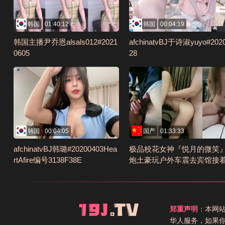
韩国
01:40:12
韩国
00:04:19
韩国主播尹乔恩alsals012#2021
afchinatvBJ于诗淑yuyo#202
0605
28
韩国
00:04:05
国产
01:33:33
afchinatvBJ韩璐#20200403Hea
极品校花女神『悦月的微笑
rtAfire编号3138F38E
炮土豪玩户外车震去宾馆接
爱干好几炮最后摘套直接内
清完整版编号199128EA
郑重声明
：本网
华人服务，如果