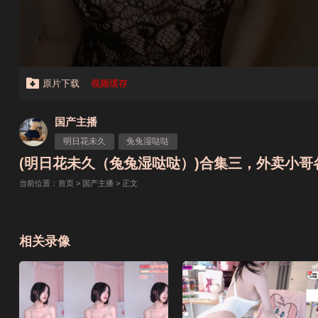
原片下载
视频缓存
国产主播
明日花未久
兔兔湿哒哒
(明日花未久（兔兔湿哒哒）)合集三，外卖小哥各种沦
当前位置：
首页
>
国产主播
> 正文
相关录像