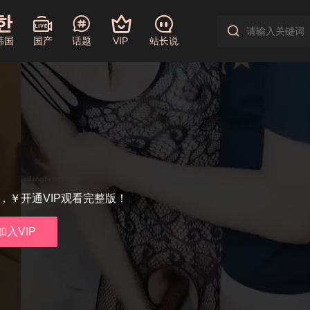
韩国
国产
话题
VIP
站长说
享，￥开通VIP观看完整版！
加入VIP