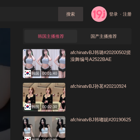
登录
· 注册
搜索
韩国主播推荐
国产主播推荐
afchinatvBJ韩璐#20200502搓
澡舞编号A2522BAE
韩国
00:01:40
afchinatvBJ孙茗#20210924
韩国
00:02:30
afchinatvBJ韩嘟妮#20190625