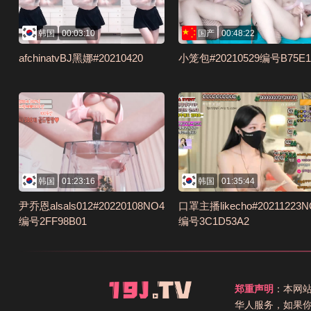
韩国
00:03:10
国产
00:48:22
afchinatvBJ黑娜#20210420
小笼包#20210529编号B75E1
韩国
01:23:16
韩国
01:35:44
尹乔恩alsals012#20220108NO4
口罩主播likecho#20211223N
编号2FF98B01
编号3C1D53A2
郑重声明
：本网
华人服务，如果