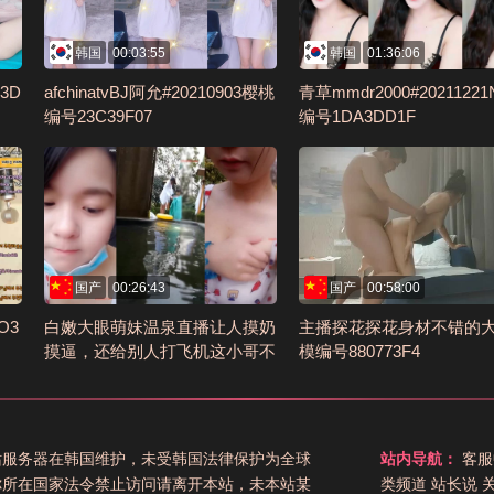
韩国
00:03:55
韩国
01:36:06
3D
afchinatvBJ阿允#20210903樱桃
青草mmdr2000#20211221
编号23C39F07
编号1DA3DD1F
国产
00:26:43
国产
00:58:00
O3
白嫩大眼萌妹温泉直播让人摸奶
主播探花探花身材不错的
摸逼，还给别人打飞机这小哥不
模编号880773F4
知道有没有幸福来敲门的感觉编
号6F1D85AD
站服务器在韩国维护，未受韩国法律保护为全球
站内导航：
客服
你所在国家法令禁止访问请离开本站，未本站某
类频道
站长说