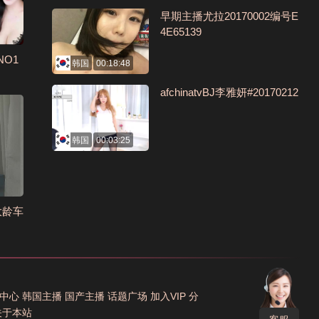
早期主播尤拉20170002编号E
4E65139
NO1
韩国
00:18:48
afchinatvBJ李雅妍#20170212
韩国
00:03:25
大龄车
中心
韩国主播
国产主播
话题广场
加入VIP
分
关于本站