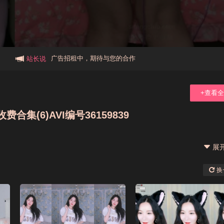
本站大事件(19j网站发展历程)
新手报道,扫盲科普帖
广告招租中，期待与您的合作
站长说
+查看
(6)AVI编号36159839
展
换