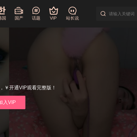
韩国
国产
话题
VIP
站长说
享，￥开通VIP观看完整版！
加入VIP