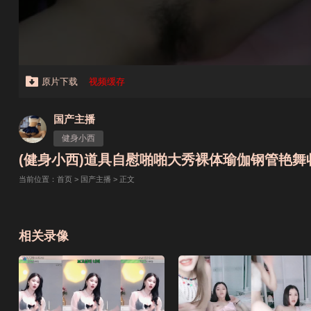
原片下载
视频缓存
国产主播
健身小西
(健身小西)道具自慰啪啪大秀裸体瑜伽钢管艳舞收费合集
当前位置：
首页
>
国产主播
> 正文
相关录像