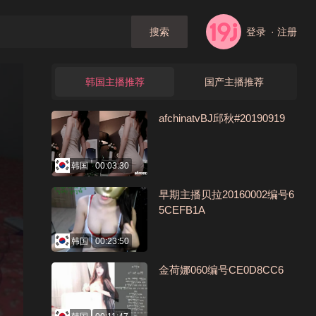
登录
· 注册
搜索
韩国主播推荐
国产主播推荐
afchinatvBJ邱秋#20190919
韩国
00:03:30
早期主播贝拉20160002编号6
5CEFB1A
韩国
00:23:50
金荷娜060编号CE0D8CC6