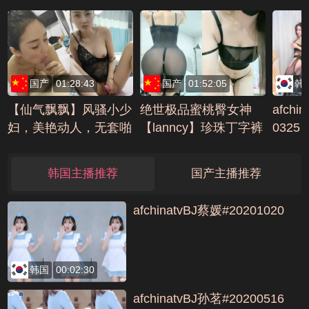
哭17天合集(35)编号7
CCA860E
国产
01:28:43
国产
01:52:05
韩
【仙气飘飘】风骚小少
绝世极品蜜桃臀女神
afchi
妇，美艳动人，无套啪
【lanncy】珍珠丁字裤
0325
啪，观音坐莲娇喘动听
一字马洗澡逼特写
编号B23336DB
韩国主播推荐
国产主播推荐
afchinatvBJ蔡媛#20201020
韩国
00:02:30
afchinatvBJ孙茗#20200516