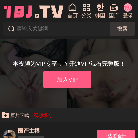
首页
分类
韩国
国产
登录
搜索
本视频为VIP专享，￥开通VIP观看完整版！
加入VIP
原片下载
视频缓存
国产主播
+查看全部