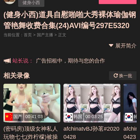
健身小西
(健身小西)道具自慰啪啪大秀裸体瑜伽钢
本站大事件(19j网站发展历程)
管艳舞收费合集(24)AVI编号297E5320
当前位置：
首页
>
国产主播
> 正文
新手报道,扫盲科普帖
展开简介
广告招租中，期待与您的合作
站长说：
相关录像
换一批
国产
00:41:03
韩国
00:03:25
韩
(密码房)顶级女神私人
afchinatvBJ孙茗#2020
afchi
玩物七七(炸柠檬)被操
0428
0423